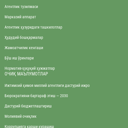
Агентлик тузилмаси
Марказий аппарат
Агентлик ҳузуридаги ташкилотлар
Ҳудудий бошқармалар
Жамоатчилик кенгаши
Бўш иш ўринлари
Норматив-ҳуқуқий ҳужжатлар
ОЧИҚ МАЪЛУМОТЛАР
Ижтимоий ҳимоя миллий агентлиги дастурий ижро
Бюрократияни бартараф этиш — 2030
Дастурий бюджетлаштириш
Молиявий очиқлик
Коррупцияга қарши курашиш