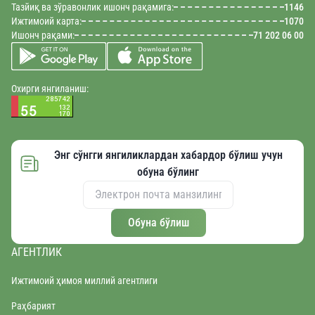
Тазйиқ ва зўравонлик ишонч рақамига:
1146
Ижтимоий карта:
1070
Ишонч рақами:
71 202 06 00
Охирги янгиланиш:
Энг сўнгги янгиликлардан хабардор бўлиш учун
обуна бўлинг
Обуна бўлиш
АГЕНТЛИК
Ижтимоий ҳимоя миллий агентлиги
Раҳбарият