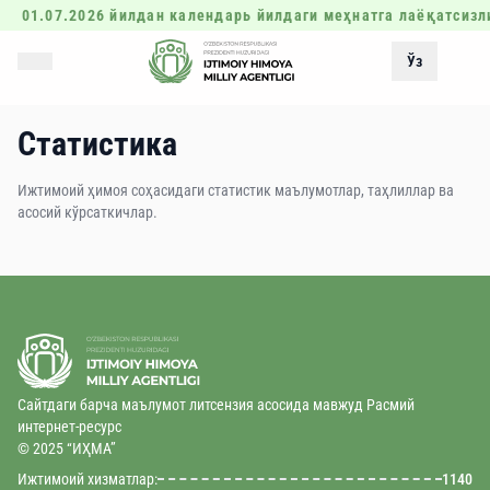
01.07.2026 йилдан календарь йилдаги меҳнатга лаёқатсизл
Ўз
Статистика
Ижтимоий ҳимоя соҳасидаги статистик маълумотлар, таҳлиллар ва
асосий кўрсаткичлар.
Сайтдаги барча маълумот литсензия асосида мавжуд Расмий
интернет-ресурс
© 2025 “ИҲМА”
Ижтимоий хизматлар:
1140