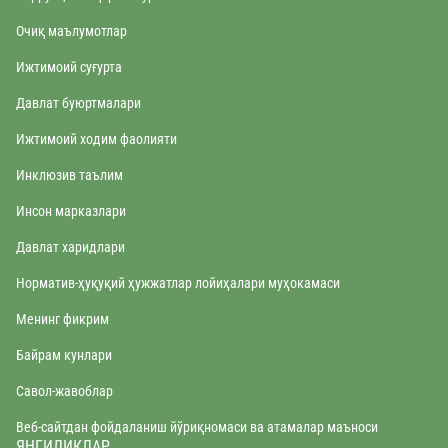
Очиқ маълумотлар
Ижтимоий суғурта
Давлат буюртмалари
Ижтимоий ходим фаолияти
Инклюзив таълим
Инсон марказлари
Давлат харидлари
Норматив-ҳуқуқий ҳужжатлар лойиҳалари муҳокамаси
Менинг фикрим
Байрам кунлари
Савол-жавоблар
Веб-сайтдан фойдаланиш йўриқномаси ва атамалар маъноси
ЯНГИЛИКЛАР