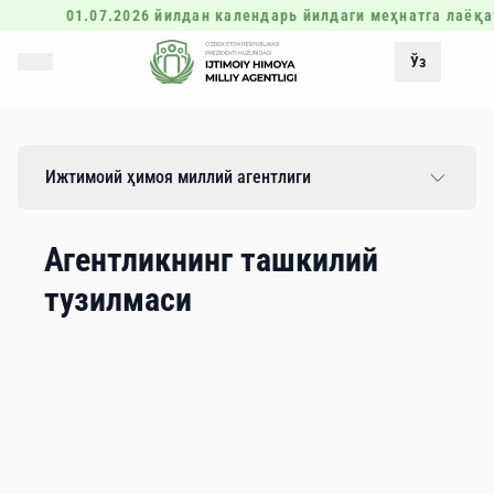
01.07.2026 йилдан календарь йилдаги меҳнатга лаёқа
Ўз
Ижтимоий ҳимоя миллий агентлиги
Агентликнинг ташкилий
тузилмаси