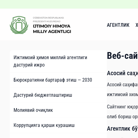
АГЕНТЛИК
Веб-са
Ижтимоий ҳимоя миллий агентлиги
дастурий ижро
Асосий саҳ
Бюрократияни бартараф этиш — 2030
Асосий саҳифа
ижтимоий хизм
Дастурий бюджетлаштириш
Сайтнинг юқор
Молиявий очиқлик
олиб бориш ор
Коррупцияга қарши курашиш
Агентлик б