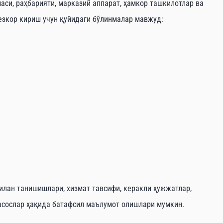
си, раҳбарияти, марказий аппарат, ҳамкор ташкилотлар ва
зкор кириш учун қуйидаги бўлинмалар мавжуд:
лан танишишлари, хизмат тавсифи, керакли ҳужжатлар,
асослар ҳақида батафсил маълумот олишлари мумкин.