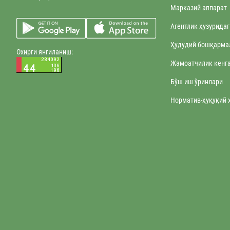
Марказий аппарат
Агентлик ҳузурида
Ҳудудий бошқарма
Охирги янгиланиш:
Жамоатчилик кенг
Бўш иш ўринлари
Норматив-ҳуқуқий 