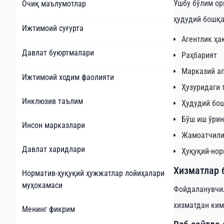
Ушбу бўлим ор
Очиқ маълумотлар
ҳудудий бошқа
Ижтимоий суғурта
Агентлик ҳа
Давлат буюртмалари
Раҳбарият
Марказий а
Ижтимоий ходим фаолияти
Ҳузуридаги 
Инклюзив таълим
Ҳудудий бо
Бўш иш ўри
Инсон марказлари
Жамоатчили
Давлат харидлари
Ҳуқуқий-но
Хизматлар 
Норматив-ҳуқуқий ҳужжатлар лойиҳалари
муҳокамаси
Фойдаланувчил
хизматдан ким
Менинг фикрим