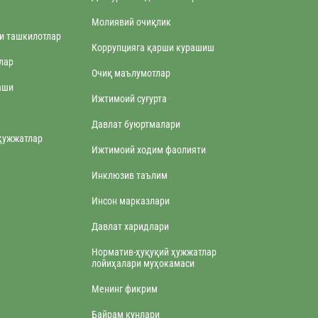
Молиявий очиқлик
ги ташкилотлар
Коррупцияга қарши курашиш
лар
Очиқ маълумотлар
аши
Ижтимоий суғурта
Давлат буюртмалари
ҳужжатлар
Ижтимоий ходим фаолияти
Инклюзив таълим
Инсон марказлари
Давлат харидлари
Норматив-ҳуқуқий ҳужжатлар
лойиҳалари муҳокамаси
Менинг фикрим
Байрам кунлари