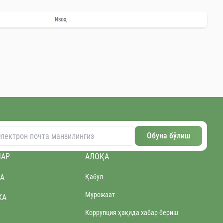
Изоҳ
Обуна бўлиш
ЛАР
АЛОҚА
А
Қабул
Мурожаат
КА
Коррупция ҳақида хабар бериш