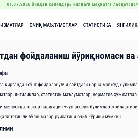
01.07.2026 йилдан календарь йилдаги меҳнатга лаёқатсизли
ХИЗМАТЛАР
ОЧИҚ МАЪЛУМОТЛАР
СТАТИСТИКА
ЯНГИЛИК
йтдан фойдаланиш йўриқномаси ва
ифа
га киргандан сўнг фойдаланувчи сайтдаги барча мавжуд бўлимла
атлар, янгиликлар, статистик маълумотлар, норматив ҳужжатла
и менюсида тезкор навигация учун асосий бўлимлар жойлаштири
қали тегишли бўлинмалар рўйхатини очиб кўриши мумкин.
ўлими