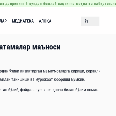
к даврининг 6-кундан бошлаб вақтинча меҳнатга лаёқатсизли
ЛАР
МЕДИАТЕКА
АЛОҚА
Ўз
 атамалар маъноси
рдан ўзини қизиқтирган маълумотларга кириши, керакли
р билан танишиши ва мурожаат юбориши мумкин.
лган бўлиб, фойдаланувчи сичқонча билан бўлим номига