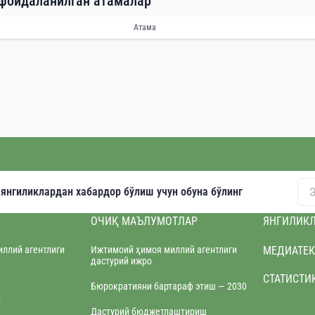
 фойдаланилган атамалар
Атама
и янгиликлардан хабардор бўлиш учун обуна бўлинг
ОЧИҚ МАЪЛУМОТЛАР
ЯНГИЛИК
ллий агентлиги
Ижтимоий ҳимоя миллий агентлиги
МЕДИАТЕК
дастурий ижро
СТАТИСТИ
Бюрократияни бартараф этиш — 2030
и
Дастурий бюджетлаштириш