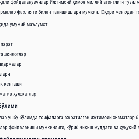
қали фойдаланувчилар Ижтимоий ҳимоя миллий агентлиги тузилма
рмалар фаолияти билан танишишлари мумкин. Юқори менюдан те
қида умумий маълумот
ппарат
ташкилотлар
шқармалар
нлари
к кенгаши
рматив ҳужжатлар
бўлими
ар ушбу бўлимда тоифаларга ажратилган ижтимоий хизматлар би
лар фойдаланиши мумкинлиги, кўриб чиқиш муддати ва ҳуқуқий 