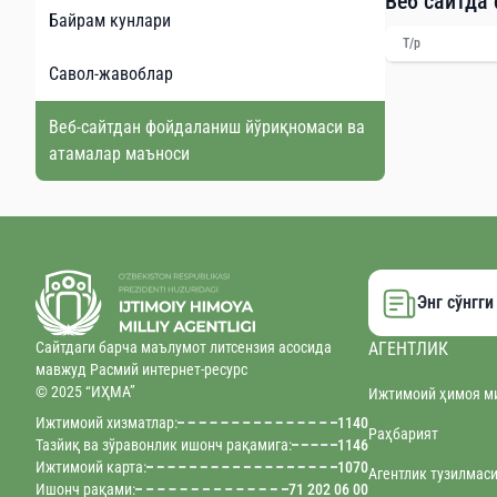
Веб сайтда
Байрам кунлари
Т/р
Савол-жавоблар
Веб-сайтдан фойдаланиш йўриқномаси ва
атамалар маъноси
Энг сўнгг
Сайтдаги барча маълумот литсензия асосида
АГЕНТЛИК
мавжуд Расмий интернет-ресурс
© 2025 “ИҲМА”
Ижтимоий ҳимоя ми
Ижтимоий хизматлар:
1140
Раҳбарият
Тазйиқ ва зўравонлик ишонч рақамига:
1146
Ижтимоий карта:
1070
Агентлик тузилмас
Ишонч рақами:
71 202 06 00