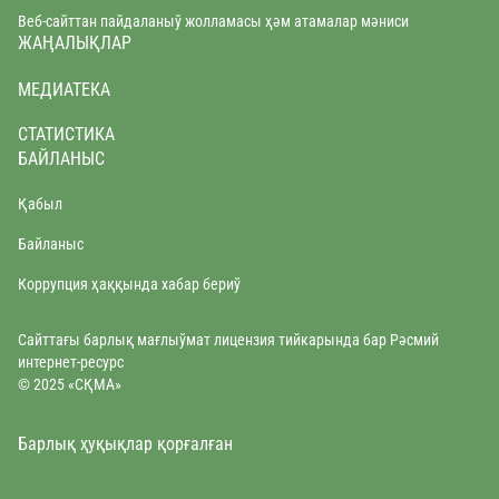
Веб-сайттан пайдаланыў жолламасы ҳəм атамалар мəниси
ЖАҢАЛЫҚЛАР
МЕДИАТЕКА
СТАТИСТИКА
БАЙЛАНЫС
Қабыл
Байланыс
Коррупция ҳаққында хабар бериў
Сайттағы барлық мағлыўмат лицензия тийкарында бар Рәсмий
интернет-ресурс
© 2025 «CҚMA»
Барлық ҳуқықлар қорғалған