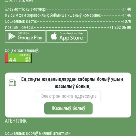
© 2025 «CҚMA»
Әлеуметтік хызметлер:
1140
Қысым ҳәм зоравонлық бойынша ишаныў номерине:
1146
Социаллық карта:
1070
Исеним номери:
71 202 06 00
Соңғы жаңаланыў:
Ең соңғы жаңалықлардан хабарлы болыў ушын
жазылыў болың
Жазылыў болыў
АГЕНТЛИК
Социаллық қорғаў миллий агентлиги