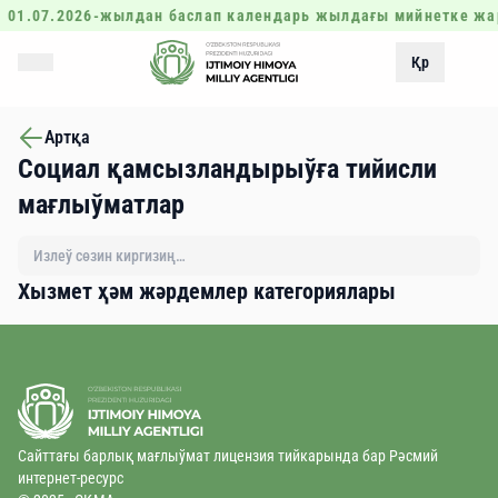
01.07.2026-жылдан баслап календарь жылдағы мийнетке жа
Қр
Артқа
Социал қамсызландырыўға тийисли
мағлыўматлар
Хызмет ҳəм жəрдемлер категориялары
Сайттағы барлық мағлыўмат лицензия тийкарында бар Рәсмий
интернет-ресурс