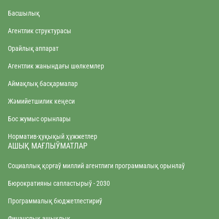
Басшылық
Агентлик структурасы
Орайлық аппарат
Агентлик жанындағы шөлкемлер
Аймақлық басқармалар
Жəмийетшилик кеңеси
Бос жумыс орынлары
Норматив-ҳуқықый ҳүжжетлер
АШЫҚ МАҒЛЫЎМАТЛАР
Социаллық қорғаў миллий агентлиги программалық орынлаў
Бюрократияны сапластырыў - 2030
Программалық бюджетлестириў
Финанслық ашықлық