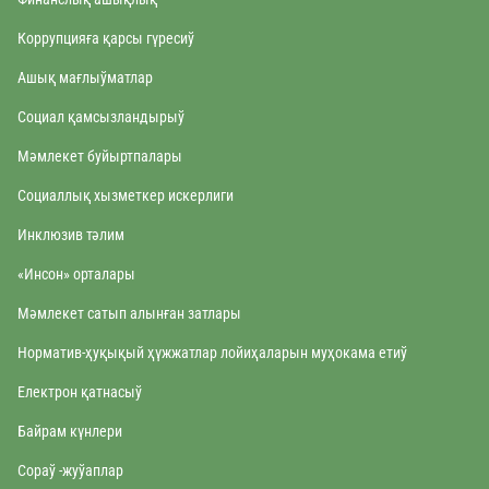
Коррупцияға қарсы гүресиў
Ашық мағлыўматлар
Социал қамсызландырыў
Мәмлекет буйыртпалары
Социаллық хызметкер искерлиги
Инклюзив тәлим
«Инсон» орталары
Мəмлекет сатып алынған затлары
Норматив-ҳуқықый ҳүжжатлар лойиҳаларын муҳокама етиў
Електрон қатнасыў
Байрам күнлери
Сораў -жуўаплар