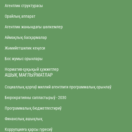
Агентлик структурасы
Орайлық аппарат
Агентлик жанындағы шөлкемлер
Аймақлық басқармалар
Жəмийетшилик кеңеси
Бос жумыс орынлары
Норматив-ҳуқықый ҳүжжетлер
АШЫҚ МАҒЛЫЎМАТЛАР
Социаллық қорғаў миллий агентлиги программалық орынлаў
Бюрократияны сапластырыў - 2030
Программалық бюджетлестириў
Финанслық ашықлық
Коррупцияға қарсы гүресиў