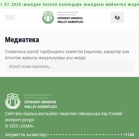
1.07.2026-жылдан баслап календарь жылдағы мийнетке жара
Қр
Медиатека
Социаллық қорғаў тараўындағы әҳмиетли ўақыялар, қарарлар ҳәм
Агентлик жумысы жаңалықлары усы жерде
Сайттағы барлық мағлыўмат лицензия тийкарында бар Рәсмий
интернет-ресурс
© 2025 «CҚMA»
Әлеуметтік хызметлер:
1140