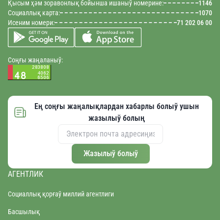
Қысым ҳәм зоравонлық бойынша ишаныў номерине:
1146
Социаллық карта:
1070
Исеним номери:
71 202 06 00
Соңғы жаңаланыў:
Ең соңғы жаңалықлардан хабарлы болыў ушын
жазылыў болың
Жазылыў болыў
АГЕНТЛИК
Социаллық қорғаў миллий агентлиги
Басшылық