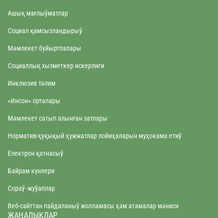
Ашық мағлыўматлар
Социал қамсызландырыў
Мәмлекет буйыртпалары
Социаллық хызметкер искерлиги
Инклюзив тәлим
«Инсон» орталары
Мəмлекет сатып алынған затлары
Норматив-ҳуқықый ҳүжжатлар лойиҳаларын муҳокама етиў
Електрон қатнасыў
Байрам күнлери
Сораў -жуўаплар
Веб-сайттан пайдаланыў жолламасы ҳəм атамалар мəниси
ЖАҢАЛЫҚЛАР