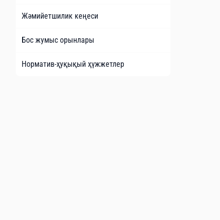
Жəмийетшилик кеңеси
Бос жумыс орынлары
Норматив-ҳуқықый ҳүжжетлер