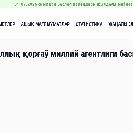
01.07.2026-жылдан баслап календарь жылдағы мийнет
МЕТЛЕР
АШЫҚ МАҒЛЫЎМАТЛАР
СТАТИСТИКА
ЖАҢАЛЫҚЛ
ллық қорғаў миллий агентлиги б