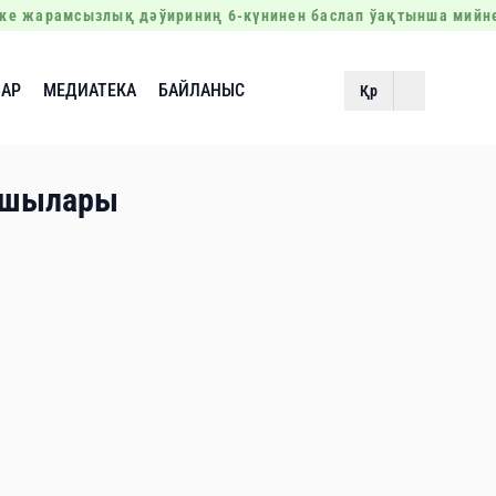
ке жарамсызлық дәўириниң 6-күнинен баслап ўақтынша мийн
АР
МЕДИАТЕКА
БАЙЛАНЫС
Қр
асшылары