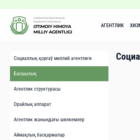
АГЕНТЛИК
ХИЗ
Социа
Социаллық қорғаў миллий агентлиги
Басшылық
Агентлик структурасы
Орайлық аппарат
Агентлик жанындағы шөлкемлер
Аймақлық басқармалар