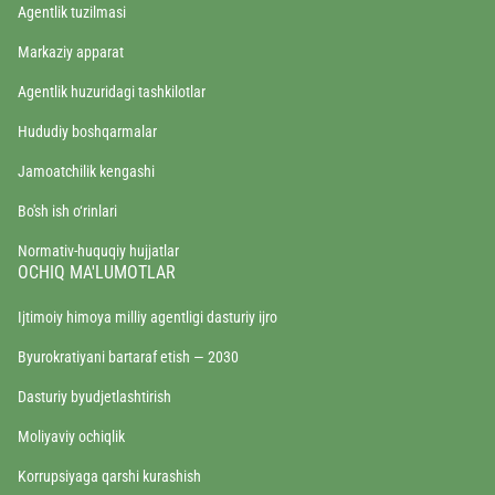
Agentlik tuzilmasi
Markaziy apparat
Agentlik huzuridagi tashkilotlar
Hududiy boshqarmalar
Jamoatchilik kengashi
Bo'sh ish o‘rinlari
Normativ-huquqiy hujjatlar
OCHIQ MA'LUMOTLAR
Ijtimoiy himoya milliy agentligi dasturiy ijro
Byurokratiyani bartaraf etish — 2030
Dasturiy byudjetlashtirish
Moliyaviy ochiqlik
Korrupsiyaga qarshi kurashish