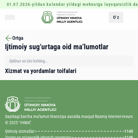
01.07.2026-yildan kalendar yildagi mehnatga layoqatsizlik dav
O`z
Ortga
Ijtimoiy sug‘urtaga oid ma’lumotlar
Xizmat va yordamlar toifalari
Saytdagi barcha ma'lumot litsenziya asosida mavjud Rasmiy internet-resurs
© 2025 “IHMA”
Ijtimoiy xizmatlar:
1140
Tazyiq va zo’ravonlik ishonch raqamiga:
1146