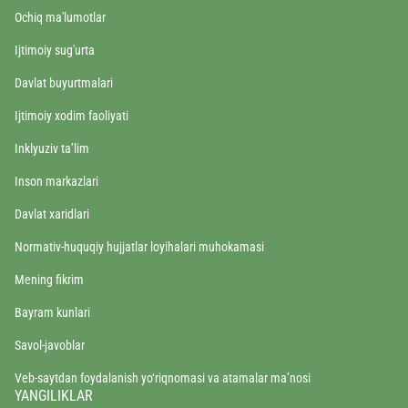
Ochiq ma'lumotlar
Ijtimoiy sug'urta
Davlat buyurtmalari
Ijtimoiy xodim faoliyati
Inklyuziv ta’lim
Inson markazlari
Davlat xaridlari
Normativ-huquqiy hujjatlar loyihalari muhokamasi
Mening fikrim
Bayram kunlari
Savol-javoblar
Veb-saytdan foydalanish yo‘riqnomasi va atamalar ma’nosi
YANGILIKLAR