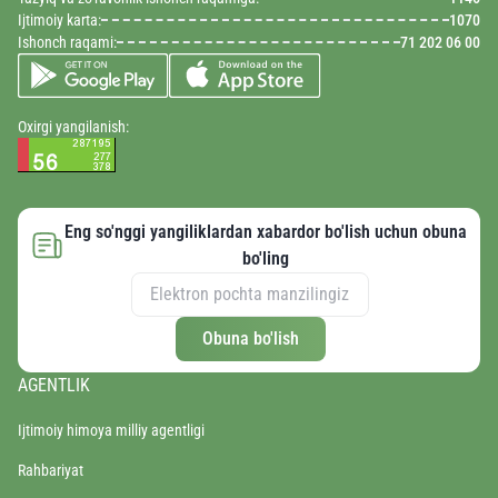
Ijtimoiy karta:
1070
Ishonch raqami:
71 202 06 00
Oxirgi yangilanish:
Eng so'nggi yangiliklardan xabardor bo'lish uchun obuna
bo'ling
Obuna bo'lish
AGENTLIK
Ijtimoiy himoya milliy agentligi
Rahbariyat