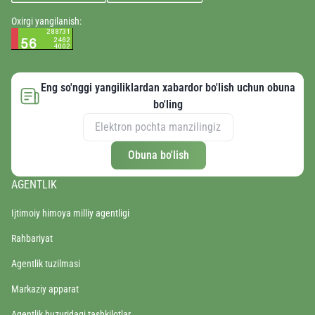
Oxirgi yangilanish:
Eng so'nggi yangiliklardan xabardor bo'lish uchun obuna
bo'ling
Obuna bo'lish
AGENTLIK
Ijtimoiy himoya milliy agentligi
Rahbariyat
Agentlik tuzilmasi
Markaziy apparat
Agentlik huzuridagi tashkilotlar