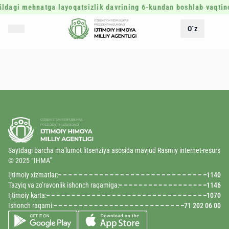
ldagi mehnatga layoqatsizlik davrining 6-kundan boshlab vaqtinch
O`z
Saytdagi barcha ma'lumot litsenziya asosida mavjud Rasmiy internet-resurs
© 2025 “IHMA”
Ijtimoiy xizmatlar:
1140
Tazyiq va zo’ravonlik ishonch raqamiga:
1146
Ijtimoiy karta:
1070
Ishonch raqami:
71 202 06 00