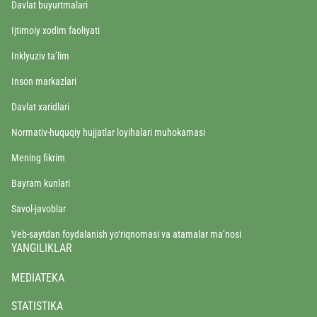
Davlat buyurtmalari
Ijtimoiy xodim faoliyati
Inklyuziv ta’lim
Inson markazlari
Davlat xaridlari
Normativ-huquqiy hujjatlar loyihalari muhokamasi
Mening fikrim
Bayram kunlari
Savol-javoblar
Veb-saytdan foydalanish yo‘riqnomasi va atamalar ma’nosi
YANGILIKLAR
MEDIATEKA
STATISTIKA