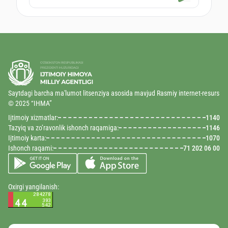
Saytdagi barcha ma'lumot litsenziya asosida mavjud Rasmiy internet-resurs
© 2025 “IHMA”
Ijtimoiy xizmatlar:
1140
Tazyiq va zo’ravonlik ishonch raqamiga:
1146
Ijtimoiy karta:
1070
Ishonch raqami:
71 202 06 00
Oxirgi yangilanish: