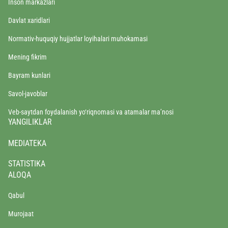
Inson markazlari
Davlat xaridlari
Normativ-huquqiy hujjatlar loyihalari muhokamasi
Mening fikrim
Bayram kunlari
Savol-javoblar
Veb-saytdan foydalanish yo‘riqnomasi va atamalar ma’nosi
YANGILIKLAR
MEDIATEKA
STATISTIKA
ALOQA
Qabul
Murojaat