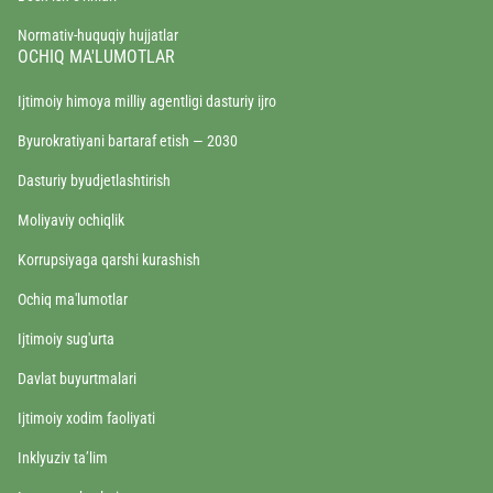
Normativ-huquqiy hujjatlar
OCHIQ MA'LUMOTLAR
Ijtimoiy himoya milliy agentligi dasturiy ijro
Byurokratiyani bartaraf etish — 2030
Dasturiy byudjetlashtirish
Moliyaviy ochiqlik
Korrupsiyaga qarshi kurashish
Ochiq ma'lumotlar
Ijtimoiy sug'urta
Davlat buyurtmalari
Ijtimoiy xodim faoliyati
Inklyuziv ta’lim