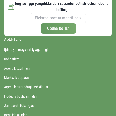
Eng so'nggi yangiliklardan xabardor bo'lish uchun obuna
bo'ling
Obuna bo'lish
AGENTLIK
Ijtimoiy himoya milliy agentligi
Rahbariyat
Agentlik tuzilmasi
Markaziy apparat
Agentlik huzuridagi tashkilotlar
Hududiy boshqarmalar
Jamoatchilik kengashi
Bo'sh ish o‘rinlari